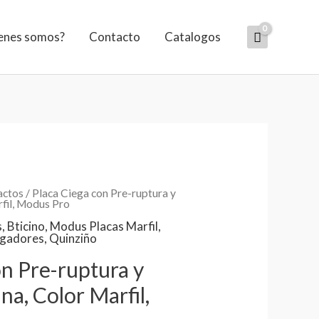
enes somos?
Contacto
Catalogos
actos
/ Placa Ciega con Pre-ruptura y
rfil, Modus Pro
s
,
Bticino
,
Modus Placas Marfil
,
agadores
,
Quinziño
on Pre-ruptura y
na, Color Marfil,