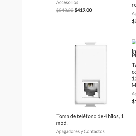
Accesorios
ro
$
543.38
$
419.00
A
$
T
c
1
M
A
$
Toma de teléfono de 4 hilos, 1
mód.
Apagadores y Contactos