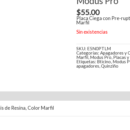
Modus Pro
$
55.00
Placa Ciega con Pre-rupt
Marfil
Sin existencias
SKU:
E5N0PTLM
Categorías:
Apagadores y 
Marfil
,
Modus Pro
,
Placas 
Etiquetas:
Bticino
,
Modus Pl
apagadores
,
Quinziño
l
Valoraciones (0)
s de Resina, Color Marfil