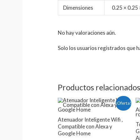
Dimensiones
0.25 × 0.25
No hay valoraciones aún.
Solo los usuarios registrados que
Productos relacionado
El
El
¡Oferta!
precio
precio
original
actual
era:
es:
Atenuador Inteligente Wifi ,
T
$543.38.
$419.00.
Compatible con Alexa y
G
Google Home
A