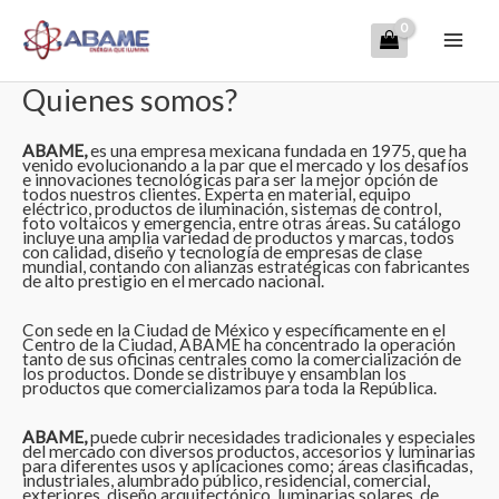
Ir
Mai
al
contenido
Men
Quienes somos?
ABAME,
es una empresa mexicana fundada en 1975, que ha
venido evolucionando a la par que el mercado y los desafíos
e innovaciones tecnológicas para ser la mejor opción de
todos nuestros clientes. Experta en material, equipo
eléctrico, productos de iluminación, sistemas de control,
foto voltaicos y emergencia, entre otras áreas. Su catálogo
incluye una amplia variedad de productos y marcas, todos
con calidad, diseño y tecnología de empresas de clase
mundial, contando con alianzas estratégicas con fabricantes
de alto prestigio en el mercado nacional.
Con sede en la Ciudad de México y específicamente en el
Centro de la Ciudad, ABAME ha concentrado la operación
tanto de sus oficinas centrales como la comercialización de
los productos. Donde se distribuye y ensamblan los
productos que comercializamos para toda la República.
ABAME,
puede cubrir necesidades tradicionales y especiales
del mercado con diversos productos, accesorios y luminarias
para diferentes usos y aplicaciones como; áreas clasificadas,
industriales, alumbrado público, residencial, comercial,
exteriores, diseño arquitectónico, luminarias solares, de