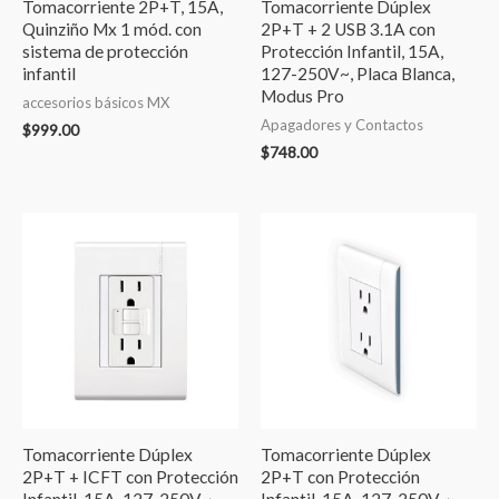
Tomacorriente 2P+T, 15A,
Tomacorriente Dúplex
Quinziño Mx 1 mód. con
2P+T + 2 USB 3.1A con
sistema de protección
Protección Infantil, 15A,
infantil
127-250V~, Placa Blanca,
Modus Pro
accesorios básicos MX
Apagadores y Contactos
$
999.00
$
748.00
Tomacorriente Dúplex
Tomacorriente Dúplex
2P+T + ICFT con Protección
2P+T con Protección
Infantil, 15A, 127-250V~,
Infantil, 15A, 127-250V~,