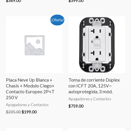
$
369.00
$
399.00
El
El
¡Oferta!
precio
precio
original
actual
era:
es:
$235.00.
$199.00.
Placa Neve Up Blanca +
Toma de corriente Dúplex
Chasis + Modulo Ciego+
con ICFT 20A, 125V~
Contacto Europeo 2P+T
autoprotegida, 3 mód.
250 V
Apagadores y Contactos
Apagadores y Contactos
$
759.00
$
235.00
$
199.00