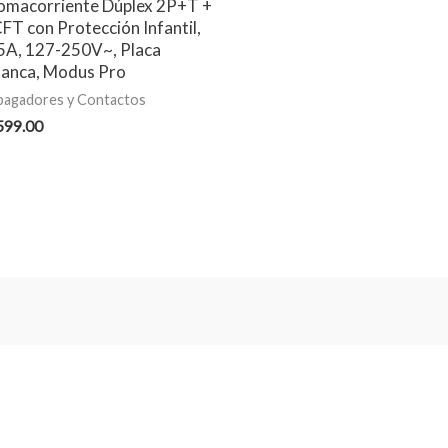
omacorriente Dúplex 2P+T +
CFT con Protección Infantil,
5A, 127-250V~, Placa
lanca, Modus Pro
pagadores y Contactos
599.00