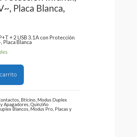
~, Placa Blanca,
P+T + 2 USB 3.1A con Protección
, Placa Blanca
bles
carrito
Contactos
,
Bticino
,
Modus Duplex
 y Apagadores
,
Quinziño
uplex Blancos
,
Modus Pro
,
Placas y