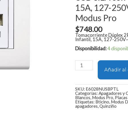
250V~,
15A, 127-250V
Placa
Blanca,
Modus Pro
Modus
Pro
cantidad
$
748.00
Tomacorriente Dúplex 2
Infantil, 15A, 127-250V~
Disponibilidad:
4 disponi
Añadir al 
SKU:
E6028NUSBPTL
Categorías:
Apagadores y 
Blancos
,
Modus Pro
,
Placas
Etiquetas:
Bticino
,
Modus D
apagadores
,
Quinziño