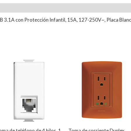
l
Valoraciones (0)
 3.1A con Protección Infantil, 15A, 127-250V~, Placa Blan
s
oma de teléfono de 4 hilos, 1
Toma de corriente Duplex