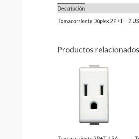
Descripción
Información adiciona
Tomacorriente Dúplex 2P+T + 2 USB
Productos relacionado
Tomacorriente 2P+T, 15A,
T