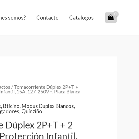
nes somos?
Contacto
Catalogos
actos
/ Tomacorriente Dúplex 2P+T +
Infantil, 15A, 127-250V~, Placa Blanca,
s
,
Bticino
,
Modus Duplex Blancos
,
agadores
,
Quinziño
e Dúplex 2P+T + 2
rotección Infantil,