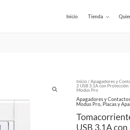
Inicio
Tienda
Quie
Tomacorriente
Inicio
/
Apagadores y Cont
Dúplex
2 USB 3.1A con Protección 
2P+T
Modus Pro
+
2
Apagadores y Contacto
USB
Modus Pro
,
Placas y Ap
3.1A
con
Tomacorrient
Protección
Infantil,
15A,
USB 3.1A con P
127-