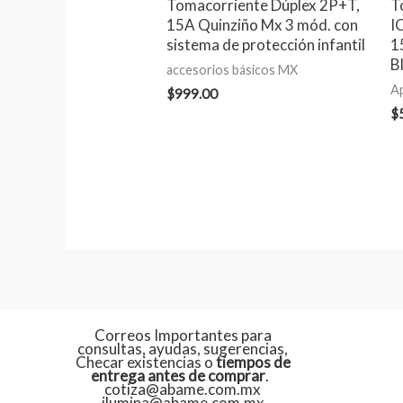
Tomacorriente Dúplex 2P+T,
T
15A Quinziño Mx 3 mód. con
I
sistema de protección infantil
1
B
accesorios básicos MX
A
$
999.00
$
Correos Importantes para
consultas, ayudas, sugerencias,
Checar existencias o
tiempos de
entrega antes de comprar
.
cotiza@abame.com.mx
ilumina@abame.com.mx