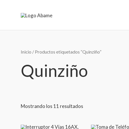
Ir
al
contenido
Inicio
/ Productos etiquetados “Quinziño”
Quinziño
Mostrando los 11 resultados