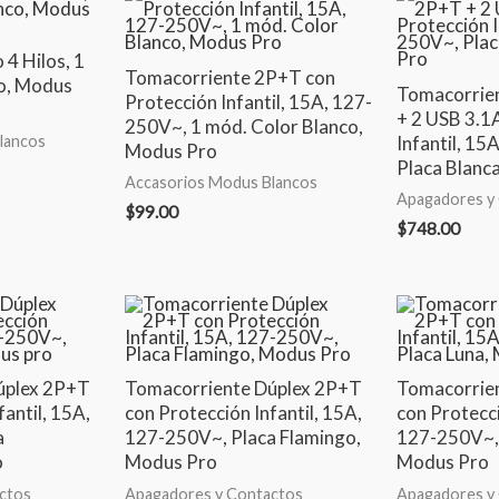
4 Hilos, 1
Tomacorriente 2P+T con
o, Modus
Tomacorrie
Protección Infantil, 15A, 127-
+ 2 USB 3.1
250V~, 1 mód. Color Blanco,
Infantil, 1
lancos
Modus Pro
Placa Blanc
Accasorios Modus Blancos
Apagadores y
$
99.00
$
748.00
úplex 2P+T
Tomacorriente Dúplex 2P+T
Tomacorrie
fantil, 15A,
con Protección Infantil, 15A,
con Protecci
a
127-250V~, Placa Flamingo,
127-250V~, 
o
Modus Pro
Modus Pro
ctos
Apagadores y Contactos
Apagadores y