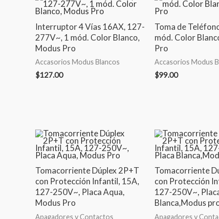
Interruptor 4 Vías 16AX, 127-
Toma de Teléfono 
277V~, 1 mód. Color Blanco,
mód. Color Blanc
Modus Pro
Pro
Accasorios Modus Blancos
Accasorios Modus B
$
127.00
$
99.00
Tomacorriente Dúplex 2P+T
Tomacorriente D
con Protección Infantil, 15A,
con Protección In
127-250V~, Placa Aqua,
127-250V~, Plac
Modus Pro
Blanca,Modus pr
Apagadores y Contactos
Apagadores y Conta