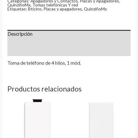
Categorías:
Apagadores y Contactos
,
Placas y Apagadores
,
QuinziñoMx
,
Tomas telefónicas Y red
Etiquetas:
Bticino
,
Placas y apagadores
,
QuinziñoMx
Descripción
Información adicional
Valoraciones (0)
Toma de teléfono de 4 hilos, 1 mód.
Productos relacionados