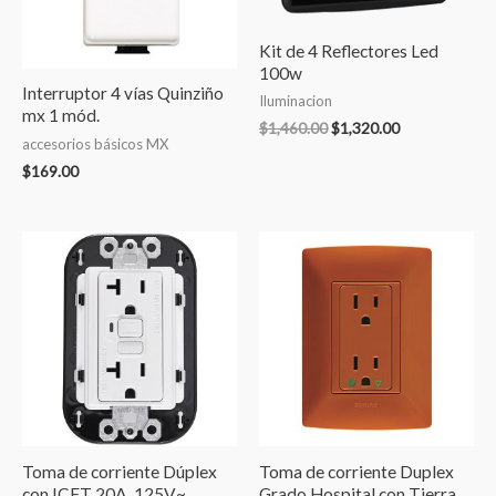
Kit de 4 Reflectores Led
100w
Interruptor 4 vías Quinziño
Iluminacion
mx 1 mód.
$
1,460.00
$
1,320.00
accesorios básicos MX
$
169.00
Toma de corriente Dúplex
Toma de corriente Duplex
con ICFT 20A, 125V~
Grado Hospital con Tierra