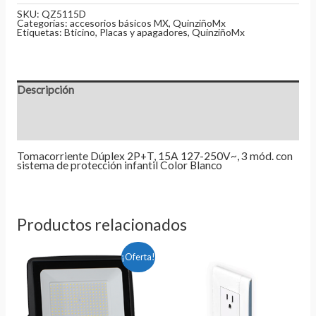
SKU:
QZ5115D
Categorías:
accesorios básicos MX
,
QuinziñoMx
Etiquetas:
Bticino
,
Placas y apagadores
,
QuinziñoMx
Descripción
Información adicional
Valoraciones (0)
Tomacorriente Dúplex 2P+T, 15A 127-250V~, 3 mód. con
sistema de protección infantil Color Blanco
Productos relacionados
El
El
¡Oferta!
precio
precio
original
actual
era:
es:
$1,460.00.
$1,320.00.