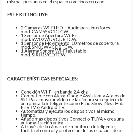
mismas personas en el espacio o vecinos cercanos.
ESTE KIT INCLUYE:
2 Cámaras Wi-Fi HD + Audio para interiores
mod.
CAM6SVCDTCW
.
1 Sensor de Apertura Wi-Fi
mod.
SW02WDVCDBTCW
.
1 Sensor de Movimiento, 10 metros de cobertura
mod.
SM03WVCDBTCW
.
1 Alarma Sonora Wi-Fi ajustable
mod.
SIRH1VCDTCW
.
CARACTERÍSTICAS ESPECIALES:
Conexión Wi-Fi en banda 2.4 ghz
Compatible con Alexa, Google Assistant y Atajos de
Siri. Para mostrar video de la cámara se requiere de
una pantalla inteligente como Echo Show, Nest Hub,
Fire TV o Android TV.
Automatiza y ejecuta los dispositivos al mismo
tiempo.
Añade más dispositivos Connect o TUYA y crea una
automatización única.
A través de la cámara de monitoreo inteligente,
facilita el control y protección de los espacios de tu