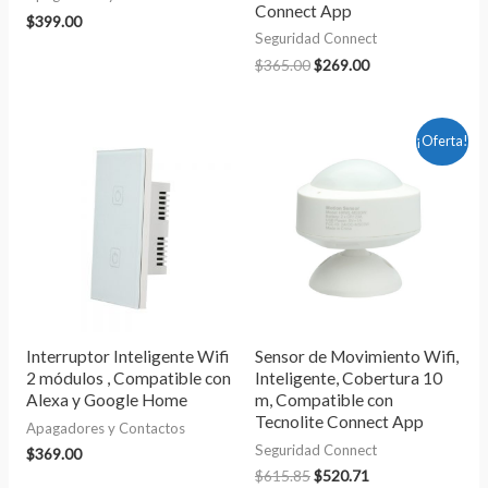
Connect App
$
399.00
Seguridad Connect
$
365.00
$
269.00
El
El
¡Oferta!
precio
precio
original
actual
era:
es:
$615.85.
$520.71.
Interruptor Inteligente Wifi
Sensor de Movimiento Wifi,
2 módulos , Compatible con
Inteligente, Cobertura 10
Alexa y Google Home
m, Compatible con
Tecnolite Connect App
Apagadores y Contactos
Seguridad Connect
$
369.00
$
615.85
$
520.71