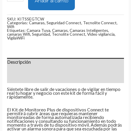
Añadir al carrito
SKU:
KITSSEGTCW
Categorías:
Camaras
,
Seguridad Connect
,
Tecnolite Connect
,
Wifi
Etiquetas:
Camara Tuya
,
Camaras
,
Camaras Inteligentes
,
camaras Wifi
,
Seguridad
,
Tecnolite Connect
,
Video vigilancia
,
VigilaWiFi
Descripción
Información adicional
Valoraciones (0)
Siéntete libre de salir de vacaciones o de vigilar en tiempo
real tu hogar y negocio con este kit de forma fácil y
rápidamente.
El Kit de Monitoreo Plus de dispositivos Connect te
permitirá cubrir áreas que requieras mantener
monitoreadas de forma automatizada recibiendo
notificaciones y consultando su funcionamiento en todo
momento a través de tu dispositivo móvil. Además podrás
activar un alarma sonora para que sea escuchada por las