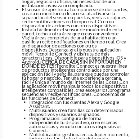
hogar, negocio u oficina, sin necesidad de una
instalación invasiva ni complicada.
El sensor de apertura al componerse de dos partes,
creará un monitoreo de acceso al activarse la
separación del sensor en puertas, ventas o cajones,
recibe notificaciones en tiempo real. Crea un
disparador de acciones con otros dispositivos.
Instala fácilmente el sensor de movimiento en la
pared, techo u otra área que creas conveniente.
Vigila áreas completas de una habitación o un
pasillo y recibe notificaciones en tiempo real. Crea
un disparador de acciones con otros
dispositivos.Descarga gratis nuestra aplicación
móvil Tecnolite Connect y disfruta de más
características. Disponible para dispositivos iOS y
Android.
¡CERCA DE CASA SIN IMPORTAR EN
DÓNDE ESTÉS!
Tecnolite Connect es nuestra línea
de productos inteligentes controlados por una
aplicación fácil y sencilla, para que puedas controlar
tu hogar o negocio. Ten una experiencia cercana,
fácil y única al mundo del Internet de las Cosas.Con
la aplicación móvil manipula todos los dispositivos
inteligentes compatibles, crea escenarios, programa
secuencias y recibe notificaciones. Conoce más de
las funciones de Connect:
Integración con tus cuentas Alexa y Google
Assistant.
Multiusuario: crea familias con determinados
dispositivos y usuarios asignados.
Programación: configura de forma
independiente tu dispositivo, crea escenas
automáticas y vincula con otros dispositivos
Connect.
Multiubicación: gestiona en cualquier momento,
incluso si estás al otro lado del mundo.