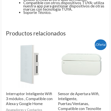
Compatible con otros dispositivos TUYA: utiliza
nuestra app para gestionar dispositivos de otras
marcas con tecnología TUYA.
Soporte Técnico.
Productos relacionados
El
El
¡Oferta!
precio
precio
original
actual
era:
es:
$365.00.
$269.00.
Interruptor Inteligente Wifi
Sensor de Apertura Wifi,
3 módulos , Compatible con
Inteligente,
Alexa y Google Home
Puertas/Ventanas,
Compatible con Tecnolite
Apagadores y Contactos