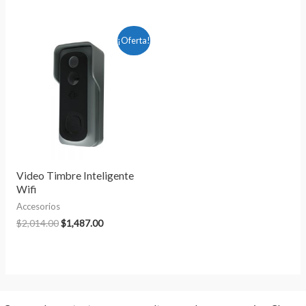
El
El
¡Oferta!
precio
precio
original
actual
era:
es:
$2,014.00.
$1,487.00.
Video Timbre Inteligente
Wifi
Accesorios
$
2,014.00
$
1,487.00