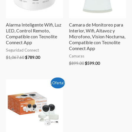
Alarma Inteligente Wifi, Luz
Camara de Monitoreo para
LED, Control Remoto,
Interior, Wifi, Altavoz y
Compatible con Tecnolite
Microfono, Vision Nocturna,
Connect App
Compatible con Tecnolite
Connect App
Seguridad Connect
Camaras
$
1,067.60
$
789.00
$
899.00
$
599.00
El
El
¡Oferta!
precio
precio
original
actual
era:
es:
$2,080.00.
$1,949.00.