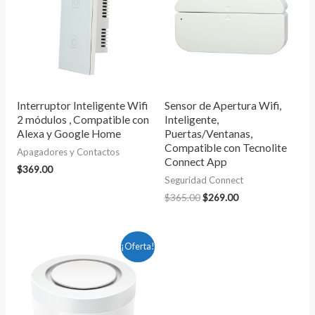
$365.00.
$269.00.
Interruptor Inteligente Wifi
Sensor de Apertura Wifi,
2 módulos , Compatible con
Inteligente,
Alexa y Google Home
Puertas/Ventanas,
Compatible con Tecnolite
Apagadores y Contactos
Connect App
$
369.00
Seguridad Connect
$
365.00
$
269.00
El
El
¡Oferta!
precio
precio
original
actual
era:
es:
$1,067.60.
$789.00.