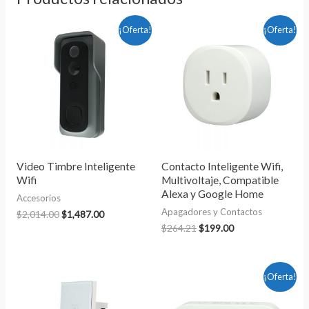
El
El
El
El
¡Oferta!
¡Oferta!
precio
precio
precio
precio
original
actual
original
actual
era:
es:
era:
es:
$2,014.00.
$1,487.00.
$264.21.
$199.00.
Video Timbre Inteligente
Contacto Inteligente Wifi,
Wifi
Multivoltaje, Compatible
Alexa y Google Home
Accesorios
Apagadores y Contactos
$
2,014.00
$
1,487.00
$
264.21
$
199.00
El
El
¡Oferta!
precio
precio
original
actual
era:
es: