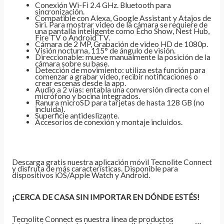
Conexión Wi-Fi 2.4 GHz. Bluetooth para
sincronización.
Compatible con Alexa, Google Assistant y Atajos de
Siri. Para mostrar video de la cámara se requiere de
una pantalla inteligente como Echo Show, Nest Hub,
Fire TV o Android TV.
Cámara de 2 MP, Grabación de video HD de 1080p.
Visión nocturna, 115° de ángulo de visión.
Direccionable: mueve manualmente la posición de la
cámara sobre su base.
Detección de movimiento: utiliza esta función para
comenzar a grabar video, recibir notificaciones o
crear escenas desde la app.
Audio a 2 vías: entabla una conversión directa con el
micrófono y bocina integrados.
Ranura microSD para tarjetas de hasta 128 GB (no
incluida).
Superficie antideslizante.
Accesorios de conexión y montaje incluidos.
Descarga gratis nuestra aplicación móvil Tecnolite Connect
y disfruta de más características. Disponible para
dispositivos iOS/Apple Watch y Android.
¡CERCA DE CASA SIN IMPORTAR EN DÓNDE ESTÉS!
Tecnolite Connect es nuestra línea de productos