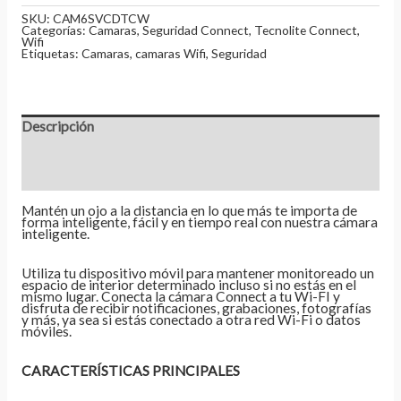
SKU:
CAM6SVCDTCW
Categorías:
Camaras
,
Seguridad Connect
,
Tecnolite Connect
,
Wifi
Etiquetas:
Camaras
,
camaras Wifi
,
Seguridad
Descripción
Información adicional
Valoraciones (0)
Mantén un ojo a la distancia en lo que más te importa de
forma inteligente, fácil y en tiempo real con nuestra cámara
inteligente.
Utiliza tu dispositivo móvil para mantener monitoreado un
espacio de interior determinado incluso si no estás en el
mismo lugar. Conecta la cámara Connect a tu Wi-FI y
disfruta de recibir notificaciones, grabaciones, fotografías
y más, ya sea si estás conectado a otra red Wi-Fi o datos
móviles.
CARACTERÍSTICAS PRINCIPALES