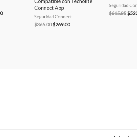
Compatible con Tecnolite
Seguridad Co
Connect App
00
$
615.85
$
52
Seguridad Connect
$
365.00
$
269.00