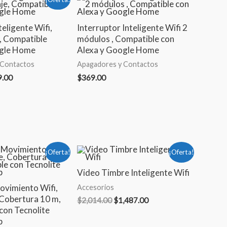
io
precio
nal
actual
es:
eligente Wifi,
Interruptor Inteligente Wifi 2
.21.
$199.00.
e, Compatible
módulos , Compatible con
ogle Home
Alexa y Google Home
 Contactos
Apagadores y Contactos
9.00
$
369.00
El
El
El
¡Oferta!
¡Oferta!
io
precio
precio
precio
nal
actual
original
actual
Video Timbre Inteligente Wifi
es:
era:
es:
ovimiento Wifi,
Accesorios
.85.
$520.71.
$2,014.00.
$1,487.00.
 Cobertura 10 m,
$
2,014.00
$
1,487.00
con Tecnolite
p