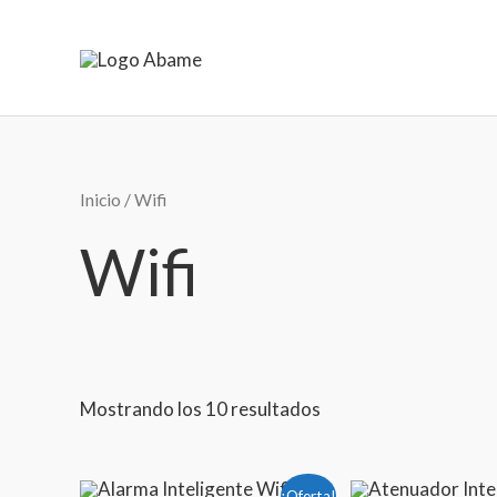
Ir
al
contenido
Inicio
/ Wifi
Wifi
Mostrando los 10 resultados
El
El
El
El
¡Oferta!