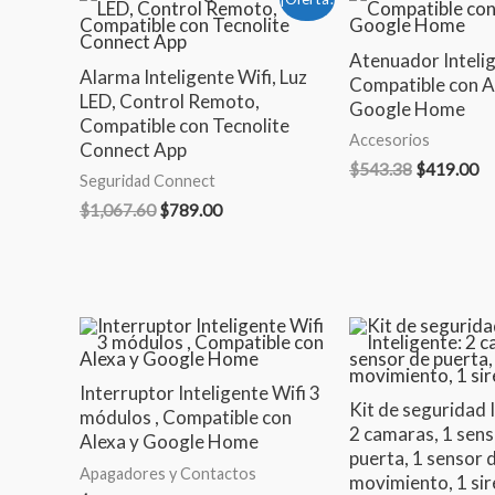
precio
precio
precio
pr
original
actual
original
ac
era:
es:
era:
es
Atenuador Intelig
Alarma Inteligente Wifi, Luz
$1,067.60.
$789.00.
$543.38.
$4
Compatible con A
LED, Control Remoto,
Google Home
Compatible con Tecnolite
Accesorios
Connect App
$
543.38
$
419.00
Seguridad Connect
$
1,067.60
$
789.00
El
precio
original
era:
Interruptor Inteligente Wifi 3
Kit de seguridad 
$2,080.0
módulos , Compatible con
2 camaras, 1 sens
Alexa y Google Home
puerta, 1 sensor 
Apagadores y Contactos
movimiento, 1 si