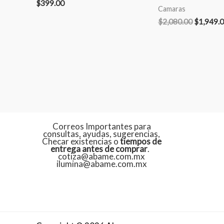
$
399.00
Camaras
$
2,080.00
$
1,949.
Correos Importantes para
consultas, ayudas, sugerencias,
Checar existencias o
tiempos de
entrega antes de comprar
.
cotiza@abame.com.mx
ilumina@abame.com.mx