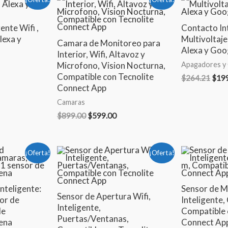
ecio
precio
precio
prec
tual
original
actual
origi
:
era:
es:
era:
ente Wifi ,
Contacto Int
19.00.
$899.00.
$599.00.
$264
lexa y
Multivoltaj
Camara de Monitoreo para
Alexa y Go
Interior, Wifi, Altavoz y
Microfono, Vision Nocturna,
Apagadores y
Compatible con Tecnolite
$
264.21
$
19
Connect App
Camaras
$
899.00
$
599.00
El
El
El
El
¡Oferta!
¡Oferta!
precio
precio
precio
prec
actual
original
actual
origi
es:
era:
es:
era:
Inteligente:
Sensor de M
0.
$1,949.00.
$365.00.
$269.00.
$615
Sensor de Apertura Wifi,
or de
Inteligente,
Inteligente,
de
Compatible 
Puertas/Ventanas,
rena
Connect Ap