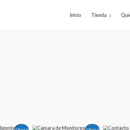
Inicio
Tienda
Qui
El
El
El
¡Oferta!
¡Oferta!