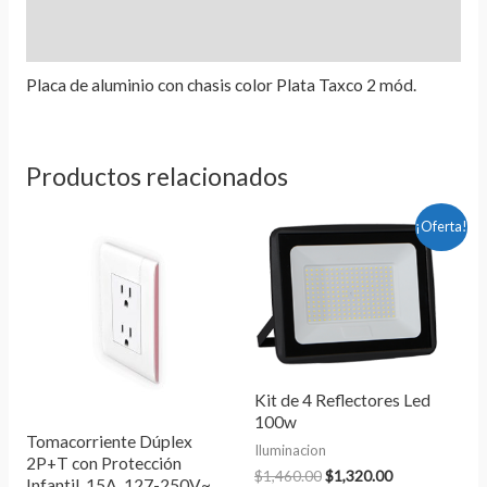
Información adicional
Valoraciones (0)
Placa de aluminio con chasis color Plata Taxco 2 mód.
Productos relacionados
El
El
¡Oferta!
precio
precio
original
actual
era:
es:
$1,460.00.
$1,320.00.
Kit de 4 Reflectores Led
100w
Tomacorriente Dúplex
Iluminacion
2P+T con Protección
$
1,460.00
$
1,320.00
Infantil, 15A, 127-250V~,