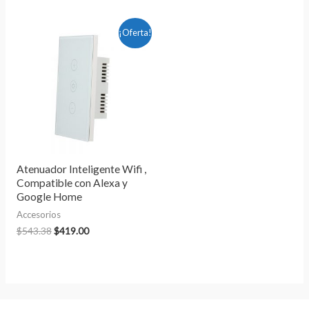
El
El
¡Oferta!
precio
precio
original
actual
era:
es:
$543.38.
$419.00.
Atenuador Inteligente Wifi ,
Compatible con Alexa y
Google Home
Accesorios
$
543.38
$
419.00