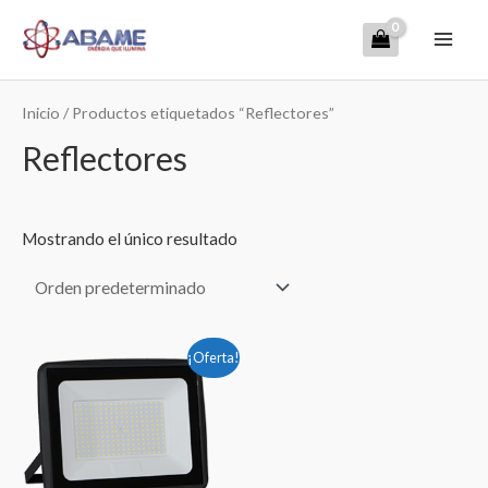
Ir
Mai
al
contenido
Men
Inicio
/ Productos etiquetados “Reflectores”
Reflectores
Mostrando el único resultado
El
El
¡Oferta!
precio
precio
original
actual
era:
es:
$1,460.00.
$1,320.00.