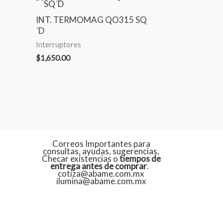
INT. TERMOMAG QO315 SQ
´D
Interruptores
$
1,650.00
Correos Importantes para
consultas, ayudas, sugerencias,
Checar existencias o
tiempos de
entrega antes de comprar
.
cotiza@abame.com.mx
ilumina@abame.com.mx