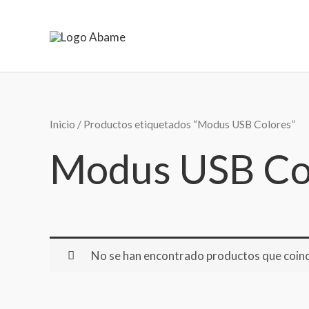
Ir
al
contenido
Inicio
/ Productos etiquetados “Modus USB Colores”
Modus USB Co
No se han encontrado productos que coinci