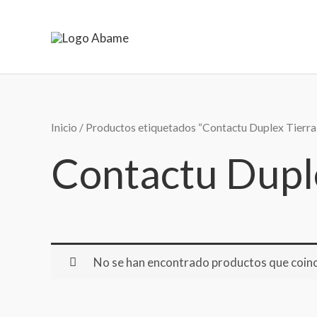
Ir
al
contenido
Inicio
/ Productos etiquetados “Contactu Duplex Tierra
Contactu Duple
No se han encontrado productos que coinci