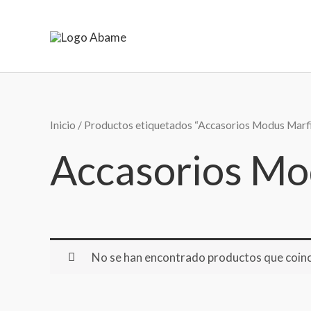
Ir
al
contenido
Inicio
/ Productos etiquetados “Accasorios Modus Marfi
Accasorios Mo
No se han encontrado productos que coinci